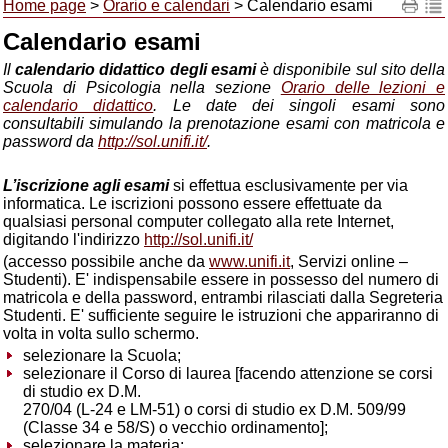
Home page
>
Orario e calendari
> Calendario esami
Calendario esami
Il
calendario didattico degli esami
è disponibile sul sito della
Scuola di Psicologia nella sezione
Orario delle lezioni e
calendario didattico
. Le date dei singoli esami sono
consultabili simulando la prenotazione esami con matricola e
password da
http://sol.unifi.it/
.
L’iscrizione agli esami
si effettua esclusivamente per via
informatica. Le iscrizioni possono essere effettuate da
qualsiasi personal computer collegato alla rete Internet,
digitando l'indirizzo
http://sol.unifi.it/
(accesso possibile anche da
www.unifi.it
, Servizi online –
Studenti). E' indispensabile essere in possesso del numero di
matricola e della password, entrambi rilasciati dalla Segreteria
Studenti. E' sufficiente seguire le istruzioni che appariranno di
volta in volta sullo schermo.
selezionare la Scuola;
selezionare il Corso di laurea [facendo attenzione se corsi
di studio ex D.M.
270/04 (L-24 e LM-51) o corsi di studio ex D.M. 509/99
(Classe 34 e 58/S) o vecchio ordinamento];
selezionare la materia;